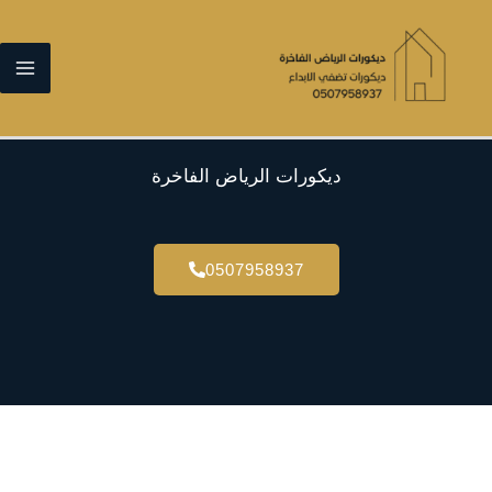
خطي
لى
لمحتوى
ديكورات الرياض الفاخرة
0507958937