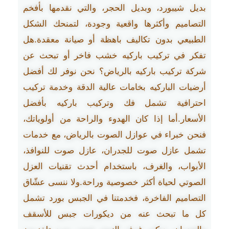
بديل شيبورد، وبديل الحجر، والتي نقدمها بأفخم
التصاميم وأكثرها واقعية وجودة، لتمنحك الشكل
الطبيعي بدون تكاليف باهظة أو صيانة معقدة.هل
تفكر في تركيب باركيه خشب فاخر أو تبحث عن
شركة تركيب باركيه بالرياض؟ نحن نوفر لك أفضل
أرضيات الباركيه بخامات عالية الدقة وخدمة تركيب
احترافية تشمل فك وتركيب باركيه بأفضل
الأسعار.أما إذا كان الهدوء والراحة من أولوياتك،
فنحن خبراء في عوازل الصوت بالرياض، مع خدمات
تشمل عازل صوت للجدران، عازل صوت للنوافذ،
الأبواب، والغرف، باستخدام أحدث تقنيات العزل
الصوتي لحياة أكثر خصوصية وراحة.ولا ننسى عشّاق
التصاميم الفاخرة، فخدمتنا في الجبس بورد تشمل
كل ما تبحث عنه من ديكورات جبس للأسقف