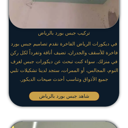
تركيب جبس بورد بالرياض
في ديكورات الرياض الفاخرة نقدم تصاميم جبس بورد
فاخرة للأسقف والجدران، تضيف أناقة وتفرداً لكل ركن
في منزلك. سواء كنت تبحث عن ديكورات جبس لغرف
النوم، المجالس، أو الممرات، ستجد لدينا تشكيلات تلبي
جميع الأذواق وتناسب أحدث صيحات الديكور.
شاهد جبس بورد بالرياض