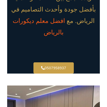
بأفضل جودة وأحدث التصاميم في
الرياض. مع
افضل معلم ديكورات
بالرياض
0507958937