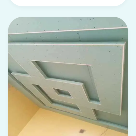
معلم
تركيب
جبس
بورد
بالرياض
–
جبس
بورد
بالرياض
–
ديكورات
جبس
جدران