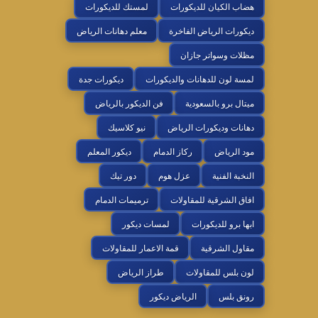
هضاب الكيان للديكورات
لمستك للديكورات
ديكورات الرياض الفاخرة
معلم دهانات الرياض
مظلات وسواتر جازان
لمسة لون للدهانات والديكورات
ديكورات جدة
ميتال برو بالسعودية
فن الديكور بالرياض
دهانات وديكورات الرياض
نيو كلاسيك
مود الرياض
ركاز الدمام
ديكور المعلم
النخبة الفنية
عزل هوم
دور تيك
افاق الشرقية للمقاولات
ترميمات الدمام
ابها برو للديكورات
لمسات ديكور
مقاول الشرقية
قمة الاعمار للمقاولات
لون بلس للمقاولات
طراز الرياض
رونق بلس
الرياض ديكور